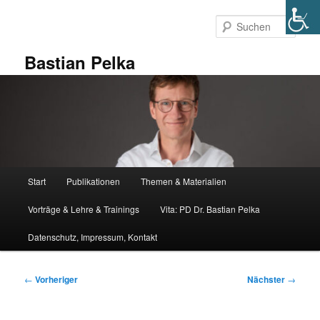
Zum
primären
Such
Inhalt
springen
Bastian Pelka
Hauptmenü
Start
Publikationen
Themen & Materialien
Vorträge & Lehre & Trainings
Vita: PD Dr. Bastian Pelka
Datenschutz, Impressum, Kontakt
Beitragsnavigation
←
Vorheriger
Nächster
→