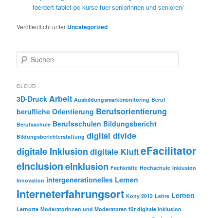
foerdert-tablet-pc-kurse-fuer-seniorinnen-und-senioren/
Veröffentlicht unter
Uncategorized
S
u
c
h
CLOUD
e
Arbeit
3D-Druck
Ausbildungsmarktmonitoring
Beruf
n
Berufsorientierung
berufliche Orientierung
Berufsschulen
Bildungsbericht
Berufsschule
digital divide
Bildungsberichterstattung
eFacilitator
digitale Inklusion
digitale Kluft
eInclusion
eInklusion
Fachkräfte
Hochschule
Inklusion
intergenerationelles Lernen
Innovation
Interneterfahrungsort
Lernen
Kony 2012
Lehre
Lernorte
Moderatorinnen und Moderatoren für digitale Inklusion