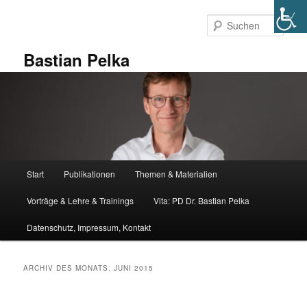
Zum
Zum
primären
sekundären
Such
Inhalt
Inhalt
springen
springen
Bastian Pelka
Hauptmenü
Start
Publikationen
Themen & Materialien
Vorträge & Lehre & Trainings
Vita: PD Dr. Bastian Pelka
Datenschutz, Impressum, Kontakt
ARCHIV DES MONATS:
JUNI 2015