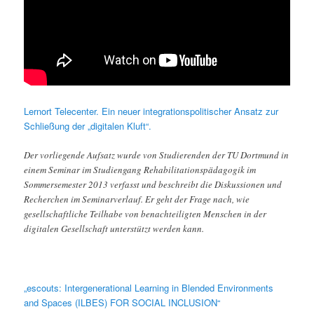
Lernort Telecenter. Ein neuer integrationspolitischer Ansatz zur
Schließung der „digitalen Kluft“.
Der vorliegende Aufsatz wurde von Studierenden der TU Dortmund in
einem Seminar im Studiengang Rehabilitationspädagogik im
Sommersemester 2013 verfasst und beschreibt die Diskussionen und
Recherchen im Seminarverlauf. Er geht der Frage nach, wie
gesellschaftliche Teilhabe von benachteiligten Menschen in der
digitalen Gesellschaft unterstützt werden kann.
„escouts: Intergenerational Learning in Blended Environments
and Spaces (ILBES) FOR SOCIAL INCLUSION“