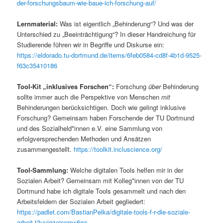
der-forschungsbaum-wie-baue-ich-forschung-auf/
Lernmaterial:
Was ist eigentlich „Behinderung“? Und was der
Unterschied zu „Beeinträchtigung“? In dieser Handreichung für
Studierende führen wir in Begriffe und Diskurse ein:
https://eldorado.tu-dortmund.de/items/6feb0584-cd8f-4b1d-9525-
f63c35410186
Tool-Kit „inklusives Forschen“:
Forschung
über
Behinderung
sollte immer auch die Perspektive von Menschen
mit
Behinderungen berücksichtigen. Doch wie gelingt inklusive
Forschung? Gemeinsam haben Forschende der TU Dortmund
und des Sozialheld*innen e.V. eine Sammlung von
erfolgversprechenden Methoden und Ansätzen
zusammengestellt.
https://toolkit.incluscience.org/
Tool-Sammlung:
Welche digitalen Tools helfen mir in der
Sozialen Arbeit? Gemeinsam mit Kolleg*innen von der TU
Dortmund habe ich digitale Tools gesammelt und nach den
Arbeitsfeldern der Sozialen Arbeit gegliedert:
https://padlet.com/BastianPelka/digitale-tools-f-r-die-soziale-
arbeit-t3uvigzejspmx6ga