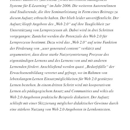
Systeme für E-Learning“ im Jahr 2006. Die weiteren Autoren/innen
sind Studierende, die ihre Seminarleistung in Form eines Beitrags zu
diesem Aufsatz erbracht haben. Der blieb leider unveröffentlicht. Der
Aufsatz klopft Angebote des „Web 2.0“ auf ihre Tauglichkeit zur
Unterstützung von Lernprozessen ab. Dabei wird in drei Schritten
vorgegangen: Zunächst werden die Potenziale des Web 2.0 für
Lernprozesse bestimmt. Dazu wird das „Web 2.0“ auf seine Funktion
der Förderung von „user generated content“ verkürzt und
argumentiert, dass diese starke Nutzerzentrierung Prozesse des
eigenständigen Lernens und des Lernens von und mit anderen
Lernenden fördert. Anschließend werden quasi „Bedarfsfälle“ der
Erwachsenenbildung verortet und gefragt, wo im Rahmen von
lebenslangem Lernen Einsatzmöglichkeiten für Web 2.0 gestütztes
Lernen bestehen. In einem dritten Schritt wird mit kooperativem
Lernen als pädagogischem Ansatz und Communities und wikis als
Web 2.0-Angeboten praktische Beispiele diskutiert. Der Aufsatz
schließt mit einer Skizzierung möglicher didaktischer Gewinne durch
eine stärkere Nutzung von Web 2.0-Angeboten in Lernkontexten.