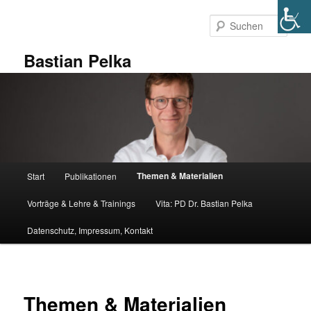
Zum
primären
Such
Inhalt
springen
Bastian Pelka
Hauptmenü
Themen & Materialien
Start
Publikationen
Vorträge & Lehre & Trainings
Vita: PD Dr. Bastian Pelka
Datenschutz, Impressum, Kontakt
Themen & Materialien