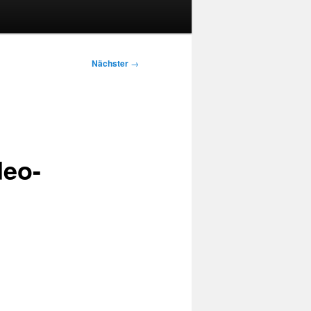
Nächster
→
deo-