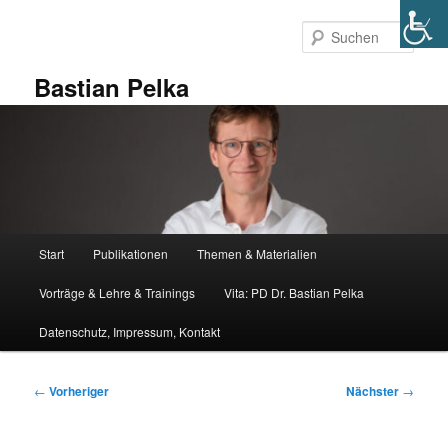
Zum
primären
Such
Inhalt
springen
Bastian Pelka
Hauptmenü
Start
Publikationen
Themen & Materialien
Vorträge & Lehre & Trainings
Vita: PD Dr. Bastian Pelka
Datenschutz, Impressum, Kontakt
Beitragsnavigation
←
Vorheriger
Nächster
→