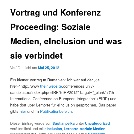
Vortrag und Konferenz
Proceeding: Soziale
Medien, eInclusion und was
sie verbindet
Veröffentlicht am
Mai 25, 2012
Ein kleiner Vortrag in Rumänien: Ich war auf der „<a
href="http://www
their website
.conferences.univ-
danubius.ro/index.php/EIRP/EIRP2012″ target=“_blank“>7th
International Conference on European Integration“ (EIRP) und
habe dort über Lernorte für eInclusion gesprochen. Das paper
gibts
hier
und im
Publikationbereich
.
Dieser Eintrag wurde von
Bastianpelka
unter
Uncategorized
veröffentlicht und mit
eInclusion
,
Lernorte
,
soziale Medien
verschlagwortet. Setze ein Lesezeichen für den
.