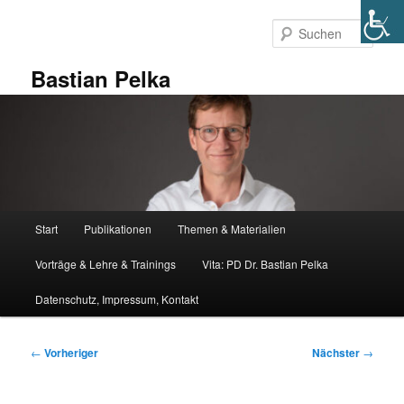
Zum
primären
Such
Inhalt
springen
Bastian Pelka
Hauptmenü
Start
Publikationen
Themen & Materialien
Vorträge & Lehre & Trainings
Vita: PD Dr. Bastian Pelka
Datenschutz, Impressum, Kontakt
Beitragsnavigation
←
Vorheriger
Nächster
→