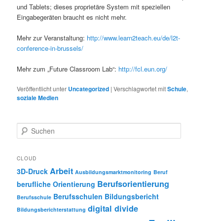
und Tablets; dieses proprietäre System mit speziellen
Eingabegeräten braucht es nicht mehr.
Mehr zur Veranstaltung:
http://www.learn2teach.eu/de/l2t-
conference-in-brussels/
Mehr zum „Future Classroom Lab“:
http://fcl.eun.org/
Veröffentlicht unter
Uncategorized
|
Verschlagwortet mit
Schule
,
soziale Medien
S
u
c
h
CLOUD
e
Arbeit
3D-Druck
Ausbildungsmarktmonitoring
Beruf
n
Berufsorientierung
berufliche Orientierung
Berufsschulen
Bildungsbericht
Berufsschule
digital divide
Bildungsberichterstattung