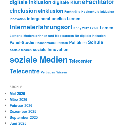
eFacilitator
digitale Inklusion
digitale Kluft
eInclusion
eInklusion
Fachkräfte
Hochschule
Inklusion
intergenerationelles Lernen
Innovation
Interneterfahrungsort
Lernen
Kony 2012
Lehre
Lernorte
Moderatorinnen und Moderatoren für digitale Inklusion
Schule
Panel-Studie
Politik
Phasenmodell
Piraten
PR
soziale Innovation
sociale Medien
soziale Medien
Telecenter
Telecentre
Vertrauen
Wissen
ARCHIV
Mai 2026
März 2026
Februar 2026
Dezember 2025
September 2025
Juni 2025