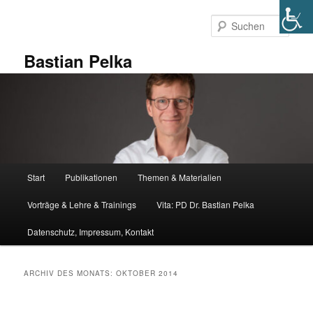
Zum
Zum
primären
sekundären
Such
Inhalt
Inhalt
springen
springen
Bastian Pelka
Hauptmenü
Start
Publikationen
Themen & Materialien
Vorträge & Lehre & Trainings
Vita: PD Dr. Bastian Pelka
Datenschutz, Impressum, Kontakt
ARCHIV DES MONATS:
OKTOBER 2014