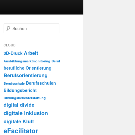
S
u
c
h
CLOUD
e
Arbeit
3D-Druck
n
Ausbildungsmarktmonitoring
Beruf
berufliche Orientierung
Berufsorientierung
Berufsschulen
Berufsschule
Bildungsbericht
Bildungsberichterstattung
digital divide
digitale Inklusion
digitale Kluft
eFacilitator