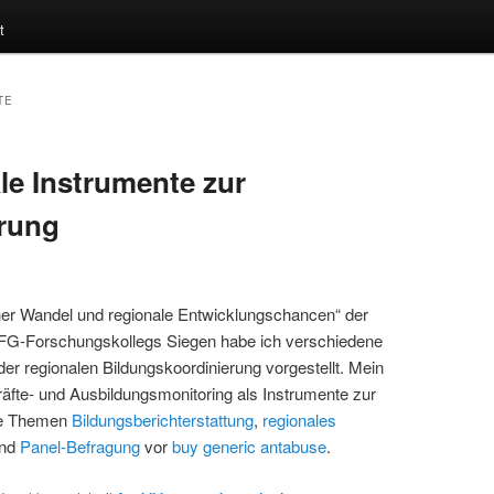
t
TE
le Instrumente zur
erung
er Wandel und regionale Entwicklungschancen“ der
FG-Forschungskollegs Siegen habe ich verschiedene
er regionalen Bildungskoordinierung vorgestellt. Mein
räfte- und Ausbildungsmonitoring als Instrumente zur
die Themen
Bildungsberichterstattung
,
regionales
nd
Panel-Befragung
vor
buy generic antabuse
.