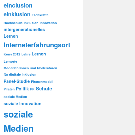
eInclusion
eInklusion
Fachkräfte
Hochschule
Inklusion
Innovation
intergenerationelles
Lernen
Interneterfahrungsort
Lernen
Kony 2012
Lehre
Lernorte
Moderatorinnen und Moderatoren
für digitale Inklusion
Panel-Studie
Phasenmodell
Schule
Politik
Piraten
PR
sociale Medien
soziale Innovation
soziale
Medien