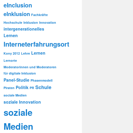
eInclusion
eInklusion
Fachkräfte
Hochschule
Inklusion
Innovation
intergenerationelles
Lernen
Interneterfahrungsort
Lernen
Kony 2012
Lehre
Lernorte
Moderatorinnen und Moderatoren
für digitale Inklusion
Panel-Studie
Phasenmodell
Schule
Politik
Piraten
PR
sociale Medien
soziale Innovation
soziale
Medien