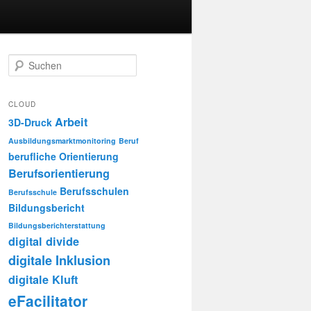
S
u
c
h
CLOUD
e
Arbeit
3D-Druck
n
Ausbildungsmarktmonitoring
Beruf
berufliche Orientierung
Berufsorientierung
Berufsschulen
Berufsschule
Bildungsbericht
Bildungsberichterstattung
digital divide
digitale Inklusion
digitale Kluft
eFacilitator