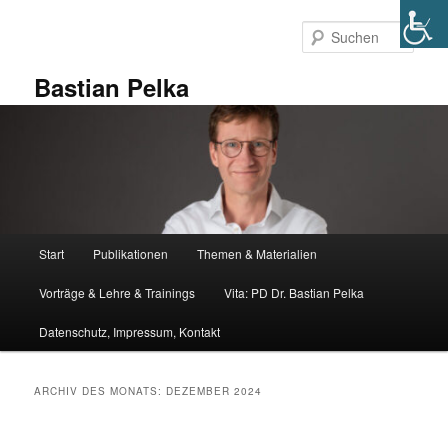
Zum
Zum
primären
sekundären
Such
Inhalt
Inhalt
springen
springen
Bastian Pelka
Hauptmenü
Start
Publikationen
Themen & Materialien
Vorträge & Lehre & Trainings
Vita: PD Dr. Bastian Pelka
Datenschutz, Impressum, Kontakt
ARCHIV DES MONATS:
DEZEMBER 2024