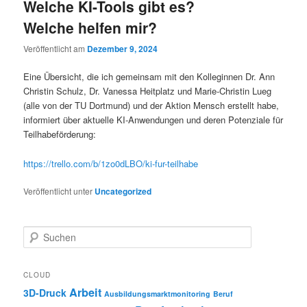
Welche KI-Tools gibt es?
Welche helfen mir?
Veröffentlicht am
Dezember 9, 2024
Eine Übersicht, die ich gemeinsam mit den Kolleginnen Dr. Ann
Christin Schulz, Dr. Vanessa Heitplatz und Marie-Christin Lueg
(alle von der TU Dortmund) und der Aktion Mensch erstellt habe,
informiert über aktuelle KI-Anwendungen und deren Potenziale für
Teilhabeförderung:
https://trello.com/b/1zo0dLBO/ki-fur-teilhabe
Veröffentlicht unter
Uncategorized
S
u
c
h
CLOUD
e
Arbeit
3D-Druck
Ausbildungsmarktmonitoring
Beruf
n