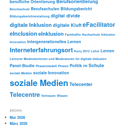
Berufsorientierung
berufliche Orientierung
Berufsschulen
Bildungsbericht
Berufsschule
digital divide
Bildungsberichterstattung
eFacilitator
digitale Inklusion
digitale Kluft
eInclusion
eInklusion
Fachkräfte
Hochschule
Inklusion
intergenerationelles Lernen
Innovation
Interneterfahrungsort
Lernen
Kony 2012
Lehre
Lernorte
Moderatorinnen und Moderatoren für digitale Inklusion
Schule
Panel-Studie
Politik
Phasenmodell
Piraten
PR
soziale Innovation
sociale Medien
soziale Medien
Telecenter
Telecentre
Vertrauen
Wissen
ARCHIV
Mai 2026
März 2026